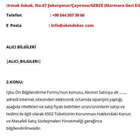
:
Irmak Sokak, No:67 Şekerpınar/Çayırova/GEBZE (Marmara Geri Dö
Telefon :
+90 544 507 38 66
E Posta :
 info@akmdekor.com
ALICI BİLGİLERİ
|ALICI_BILGILERI| 
2.KONU;
İşbu Ön Bilgilendirme Formu'nun konusu, Alıcının Satıcıya ait ........
adresli internet sitesinden elektronik ortamda siparişini yaptığı,
aşağıda nitelikleri ve satış fiyatı belirtilen ürün/ürünlerin satışı ve
teslimi ile ilgili olarak 6502 Tüketicinin Korunması Hakkındaki Kanun
ve Mesafeli Satış Sözleşmeleri Yönetmeliği gereğince
bilgilendirilmesidir.