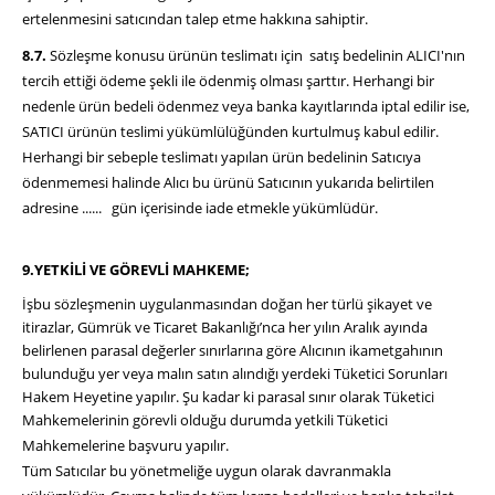
ertelenmesini satıcından talep etme hakkına sahiptir.
8.7.
Sözleşme konusu ürünün teslimatı için satış bedelinin ALICI'nın
tercih ettiği ödeme şekli ile ödenmiş olması şarttır. Herhangi bir
nedenle ürün bedeli ödenmez veya banka kayıtlarında iptal edilir ise,
SATICI ürünün teslimi yükümlülüğünden kurtulmuş kabul edilir.
Herhangi bir sebeple teslimatı yapılan ürün bedelinin Satıcıya
ödenmemesi halinde Alıcı bu ürünü Satıcının yukarıda belirtilen
adresine ...... gün içerisinde iade etmekle yükümlüdür.
9.YETKİLİ VE GÖREVLİ MAHKEME;
İşbu sözleşmenin uygulanmasından doğan her türlü şikayet ve
itirazlar, Gümrük ve Ticaret Bakanlığı’nca her yılın Aralık ayında
belirlenen parasal değerler sınırlarına göre Alıcının ikametgahının
bulunduğu yer veya malın satın alındığı yerdeki Tüketici Sorunları
Hakem Heyetine yapılır. Şu kadar ki parasal sınır olarak Tüketici
Mahkemelerinin görevli olduğu durumda yetkili Tüketici
Mahkemelerine başvuru yapılır.
Tüm Satıcılar bu yönetmeliğe uygun olarak davranmakla