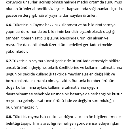
koruyucu unsurları açılmış olması halinde maddi ortamda sunulmuş
olunan ürünler,abonelik sözleşmesi kapsamında sağlananlar dışında,
gazete ve dergi gibi süreli yayınlardan sayılan ürünler.
6.6.
Tüketicinin Cayma hakkını kullanması ve bu bildirimi satıcıya
yapması durumunda bu bildirimin kendisine yazılı olarak ulaştığı
tarihten itibaren satıcı 3 iş günü içerisinde ürün için alınan ve
masraflar da dahil olmak üzere tüm bedelleri geri iade etmekle
yükümlüdür.
6.7.
Tüketicinin cayma süresi içerisinde ürünü iade etmesiyle birlikte
ancak ürünün işleyişine, teknik özelliklerine ve kullanım talimatlarına
uygun bir şekilde kullandığı taktirde meydana gelen değişiklik ve
bozulmalardan sorumlu olmayacaktır. Bununla beraber ürünün
doğal kullanımına aykırı, kullanma talimatlarına uygun
davranılmaması sebebiyle üründe bir hasar ya da herhangi bir kusur
meydana gelmişse satıcının ürünü iade ve değişim sorumluluğu
bulunmamaktadır.
6.8.
Tüketici, cayma hakkını kullandığını satıcının ön bilgilendirmede
belirttiği taşıyıcı firma aracılığı ile malı geri gönderir ise iadeye ilişkin