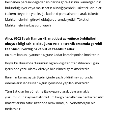
belirlenen parasal değerler sınırlarına göre Alıcının ikametgahının
bulunduğu yer veya malın satın alındığı yerdeki Tüketici Sorunları
Hakem Heyetine yapılır. Şu kadar ki parasal sınır olarak Tüketici
Mahkemelerinin görevli olduğu durumda yetkili Tüketici
Mahkemelerine başvuru yapılır.
Alıcı, 6502 Sayılı Kanun 48. maddesi gereğince önbilgileri
okuyup bilgi sahibi olduğunu ve elektronik ortamda gerekli
taahhüdü verdiğini kabul ve taahhüt eder.
Bu süre kanun uyarınca 14 güne kadar kararlaştırılabilmektedir.
Böyle bir durumda durumun öğrenildiği tarihten itibaren 3 gün
içerisinde yazılı olarak Alıcı2ya bildirilmesi gerekmektedir.
İfanın imkansızlaştığı 3 gün içinde yazılı bildirilmek zorunda;
ödemelerin iadesi ise 14 gün içerisinde yapılabilmektedir.
Tüm Satıcılar bu yönetmeliğe uygun olarak davranmakla
yükümlüdür. Cayma halinde tüm kargo bedelleri ve banka tahsilat
masraflarının satıcı üzerinde bırakılması, bu yönetmeliğin bir
neticesidir.