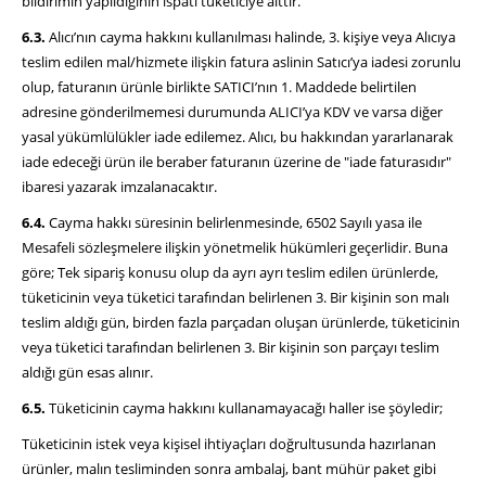
bildirimin yapıldığının ispatı tüketiciye aittir.
6.3.
Alıcı’nın cayma hakkını kullanılması halinde, 3. kişiye veya Alıcıya
teslim edilen mal/hizmete ilişkin fatura aslinin Satıcı’ya iadesi zorunlu
olup,
faturanın
ürünle birlikte SATICI’nın 1. Maddede belirtilen
adresine gönderilmemesi durumunda ALICI’ya KDV ve varsa diğer
yasal yükümlülükler iade edilemez. Alıcı, bu hakkından yararlanarak
iade edeceği ürün ile beraber faturanın üzerine de "iade faturasıdır"
ibaresi yazarak imzalanacaktır.
6.4.
Cayma hakkı süresinin belirlenmesinde, 6502 Sayılı yasa ile
Mesafeli sözleşmelere ilişkin yönetmelik hükümleri geçerlidir. Buna
göre; Tek sipariş konusu olup da ayrı ayrı teslim edilen ürünlerde,
tüketicinin veya tüketici tarafından belirlenen 3. Bir kişinin son malı
teslim aldığı gün, birden fazla parçadan oluşan ürünlerde, tüketicinin
veya tüketici tarafından belirlenen 3. Bir kişinin son parçayı teslim
aldığı gün esas alınır.
6.5.
Tüketicinin cayma hakkını kullanamayacağı haller ise şöyledir;
Tüketicinin istek veya kişisel ihtiyaçları doğrultusunda hazırlanan
ürünler, malın tesliminden sonra ambalaj, bant mühür paket gibi