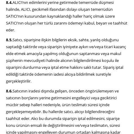
8.4.
ALICI’nın edimlerini yerine getirmede temerrüde düşmesi
halinde, ALICI, gecikmeli ifasından dolayı oluşan temerrüdün
SATICI’nın kusurundan kaynaklandığı haller hariç olmak üzere
SATICI’nın oluşan her türlü zararını ödemeyi kabul, beyan ve taahhüt
eder.
8.5.
Satıcı, siparişine ilişkin bilgilerin eksik, sahte, yanlış olduğunu
saptadığı taktirde veya siparişin iyiniyete aykırı ve/veya ticari kazanç
elde etmek amacıyla yapılmış olduğunun saptanması veya makul
şüphenin mevcudiyeti halinde alıcının bilgilendirilmesi koşulu ile
siparişini durdurma veya iptal etme hakkını saklı tutar. Sipariş iptal
edildiği taktirde ödemenin iadesi alıcıya bildirilmek suretiyle
gerçekleştirilir.
8.6.
Satıcının iradesi dışında gelişen, önceden öngörülemeyen ve
satıcının borçlarını yerine getirmesini engelleyici veya geciktirici
mücbir sebep halleri nedeniyle, ürün teslimatı süresi içinde
gerçekleşemeyebilir. Bu hallerde satıcı, alıcıyı bilgilendireceğini
taahhüt eder. Alıcı bu durumda siparişin iptal edilmesini, siparişe
konu ürünün emsali ile değiştirilmesini ve/veya teslimatın, süresi
içinde yapılmasını engelleyen durumun ortadan kalmasına kadar