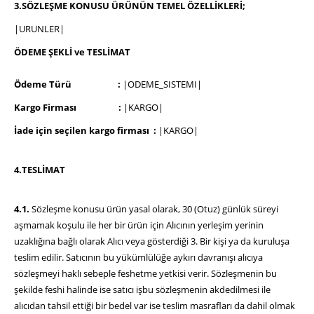
3.
SÖZLEŞME KONUSU ÜRÜNÜN TEMEL ÖZELLİKLERİ;
|URUNLER|
ÖDEME ŞEKLİ ve TESLİMAT
Ödeme Türü :
|ODEME_SISTEMI|
Kargo Firması :
|KARGO|
İade için seçilen kargo firması :
|KARGO|
4.TESLİMAT
4.1.
Sözleşme konusu ürün yasal olarak, 30 (Otuz) günlük süreyi
aşmamak koşulu ile her bir ürün için Alıcının yerleşim yerinin
uzaklığına bağlı olarak Alıcı veya gösterdiği 3. Bir kişi ya da kuruluşa
teslim edilir. Satıcının bu yükümlülüğe aykırı davranışı alıcıya
sözleşmeyi haklı sebeple feshetme yetkisi verir. Sözleşmenin bu
şekilde feshi halinde ise satıcı işbu sözleşmenin akdedilmesi ile
alıcıdan tahsil ettiği bir bedel var ise teslim masrafları da dahil olmak