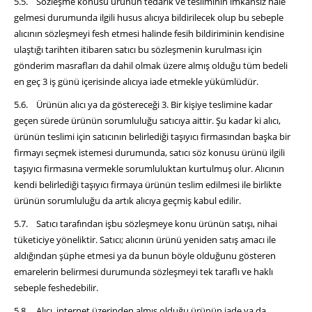
5.5. Sözleşme konusu ürünün tedarik ve tesliminin imkansız hale
gelmesi durumunda ilgili husus alıcıya bildirilecek olup bu sebeple
alıcının sözleşmeyi fesh etmesi halinde fesih bildiriminin kendisine
ulaştığı tarihten itibaren satıcı bu sözleşmenin kurulması için
gönderim masrafları da dahil olmak üzere almış olduğu tüm bedeli
en geç 3 iş günü içerisinde alıcıya iade etmekle yükümlüdür.
5.6. Ürünün alıcı ya da göstereceği 3. Bir kişiye teslimine kadar
geçen sürede ürünün sorumluluğu satıcıya aittir. Şu kadar ki alıcı,
ürünün teslimi için satıcının belirlediği taşıyıcı firmasından başka bir
firmayı seçmek istemesi durumunda, satıcı söz konusu ürünü ilgili
taşıyıcı firmasına vermekle sorumluluktan kurtulmuş olur. Alıcının
kendi belirlediği taşıyıcı firmaya ürünün teslim edilmesi ile birlikte
ürünün sorumluluğu da artık alıcıya geçmiş kabul edilir.
5.7. Satıcı tarafından işbu sözleşmeye konu ürünün satışı, nihai
tüketiciye yöneliktir. Satıcı; alıcının ürünü yeniden satış amacı ile
aldığından şüphe etmesi ya da bunun böyle olduğunu gösteren
emarelerin belirmesi durumunda sözleşmeyi tek taraflı ve haklı
sebeple feshedebilir.
5.8. Alıcı, internet üzerinden almış olduğu ürünün iade ya da