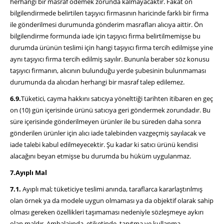
herhangi bir masraf ödemek zorunda kalmayacaktır. Fakat ön
bilgilendirmede belirtilen taşıyıcı firmasının haricinde farklı bir firma
ile gönderilmesi durumunda gönderim masrafları alıcıya aittir. Ön
bilgilendirme formunda iade için taşıyıcı firma belirtilmemişse bu
durumda ürünün teslimi için hangi taşıyıcı firma tercih edilmişse yine
aynı taşıyıcı firma tercih edilmiş sayılır. Bununla beraber söz konusu
taşıyıcı firmanın, alıcının bulunduğu yerde şubesinin bulunmaması
durumunda da alıcıdan herhangi bir masraf talep edilemez.
6.9.
Tüketici, cayma hakkını satıcıya yönelttiği tarihten itibaren en geç
on (10) gün içerisinde ürünü satıcıya geri göndermek zorundadır. Bu
süre içerisinde gönderilmeyen ürünler ile bu süreden daha sonra
gönderilen ürünler için alıcı iade talebinden vazgeçmiş sayılacak ve
iade talebi kabul edilmeyecektir. Şu kadar ki satıcı ürünü kendisi
alacağını beyan etmişse bu durumda bu hüküm uygulanmaz.
7.Ayıplı Mal
7.1.
Ayıplı mal; tüketiciye teslimi anında, taraflarca kararlaştırılmış
olan örnek ya da modele uygun olmaması ya da objektif olarak sahip
olması gereken özellikleri taşımaması nedeniyle sözleşmeye aykırı
olan maldır. Ambalajında, etiketinde, tanıtma ve kullanma