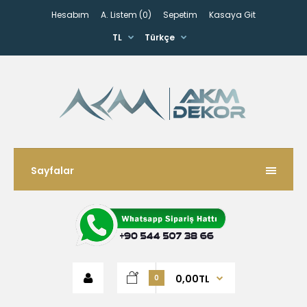
Hesabım
A. Listem (0)
Sepetim
Kasaya Git
TL
Türkçe
Sayfalar
0,00TL
0