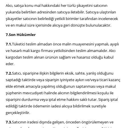
Alıcı, satışa konu mal hakkındaki her türlü şikayetini satıcının
yukarıda belirtilen adresinden satıcıya iletebilir. Satıcıya ulaştırılan
şikayetler satıcının belirlediği yetkili birimler tarafından incelenecek
ve en makul süre içerisinde alıcıya geri dönüşte bulunulacaktır.
7.Son Hükümler
7.1.
Tüketici teslim almadan önce malin muayenesini yapmalı, ayıplı
ve hasarlı mali kargo firması yetkilisinden teslim almamalıdır. Alıcı
kargodan teslim alınan ürünün sağlam ve hasarsız olduğu kabul
eder.
7.2
.
Satıcı, siparişine ilişkin bilgilerin eksik, sahte, yanlış olduğunu
saptadığı taktirde veya siparişin iyiniyete aykırı ve/veya ticari kazanç
elde etmek amacıyla yapılmış olduğunun saptanması veya makul
şüphenin mevcudiyeti halinde alıcının bilgilendirilmesi koşulu ile
siparişini durdurma veya iptal etme hakkını saklı tutar. Sipariş iptal
edildiği taktirde ödemenin iadesi alıcıya bildirilmek suretiyle
gerçekleştirilir.
7.3.
Satıcının iradesi dışında gelişen, önceden öngörülemeyen ve