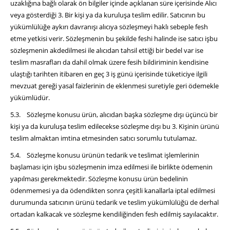
uzaklığına bağlı olarak ön bilgiler içinde açıklanan süre içerisinde Alıcı
veya gösterdiği 3. Bir kişi ya da kuruluşa teslim edilir. Satıcının bu
yükümlülüğe aykırı davranışı alıcıya sözleşmeyi haklı sebeple fesh
etme yetkisi verir. Sözleşmenin bu şekilde feshi halinde ise satıcı işbu
sözleşmenin akdedilmesi ile alıcıdan tahsil ettiği bir bedel var ise
teslim masrafları da dahil olmak üzere fesih bildiriminin kendisine
ulaştığı tarihten itibaren en geç 3 iş günü içerisinde tüketiciye ilgili
mevzuat gereği yasal faizlerinin de eklenmesi suretiyle geri ödemekle
yükümlüdür.
5.3. Sözleşme konusu ürün, alıcıdan başka sözleşme dışı üçüncü bir
kişi ya da kuruluşa teslim edilecekse sözleşme dışı bu 3. Kişinin ürünü
teslim almaktan imtina etmesinden satıcı sorumlu tutulamaz.
5.4. Sözleşme konusu ürünün tedarik ve teslimat işlemlerinin
başlaması için işbu sözleşmenin imza edilmesi ile birlikte ödemenin
yapılması gerekmektedir. Sözleşme konusu ürün bedelinin
ödenmemesi ya da ödendikten sonra çeşitli kanallarla iptal edilmesi
durumunda satıcının ürünü tedarik ve teslim yükümlülüğü de derhal
ortadan kalkacak ve sözleşme kendiliğinden fesh edilmiş sayılacaktır.