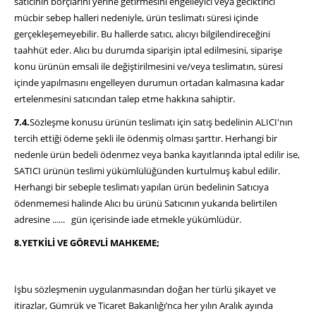
satıcının borçlarını yerine getirmesini engelleyici veya geciktirici
mücbir sebep halleri nedeniyle, ürün teslimatı süresi içinde
gerçekleşemeyebilir. Bu hallerde satıcı, alıcıyı bilgilendireceğini
taahhüt eder. Alıcı bu durumda siparişin iptal edilmesini, siparişe
konu ürünün emsali ile değiştirilmesini ve/veya teslimatın, süresi
içinde yapılmasını engelleyen durumun ortadan kalmasına kadar
ertelenmesini satıcından talep etme hakkına sahiptir.
7.4.
Sözleşme konusu ürünün teslimatı için satış bedelinin ALICI'nın
tercih ettiği ödeme şekli ile ödenmiş olması şarttır. Herhangi bir
nedenle ürün bedeli ödenmez veya banka kayıtlarında iptal edilir ise,
SATICI ürünün teslimi yükümlülüğünden kurtulmuş kabul edilir.
Herhangi bir sebeple teslimatı yapılan ürün bedelinin Satıcıya
ödenmemesi halinde Alıcı bu ürünü Satıcının yukarıda belirtilen
adresine ...... gün içerisinde iade etmekle yükümlüdür.
8.YETKİLİ VE GÖREVLİ MAHKEME;
İşbu sözleşmenin uygulanmasından doğan her türlü şikayet ve
itirazlar, Gümrük ve Ticaret Bakanlığı’nca her yılın Aralık ayında