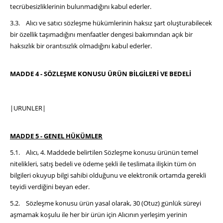
tecrübesizliklerinin bulunmadığını kabul ederler.
3.3. Alıcı ve satıcı sözleşme hükümlerinin haksız şart oluşturabilecek
bir özellik taşımadığını menfaatler dengesi bakımından açık bir
haksızlık bir orantısızlık olmadığını kabul ederler.
MADDE 4 - SÖZLEŞME KONUSU ÜRÜN BİLGİLERİ VE BEDELİ
|URUNLER|
MADDE 5 - GENEL HÜKÜMLER
5.1. Alıcı, 4. Maddede belirtilen Sözleşme konusu ürünün temel
nitelikleri, satış bedeli ve ödeme şekli ile teslimata ilişkin tüm ön
bilgileri okuyup bilgi sahibi olduğunu ve elektronik ortamda gerekli
teyidi verdiğini beyan eder.
5.2. Sözleşme konusu ürün yasal olarak, 30 (Otuz) günlük süreyi
aşmamak koşulu ile her bir ürün için Alıcının yerleşim yerinin