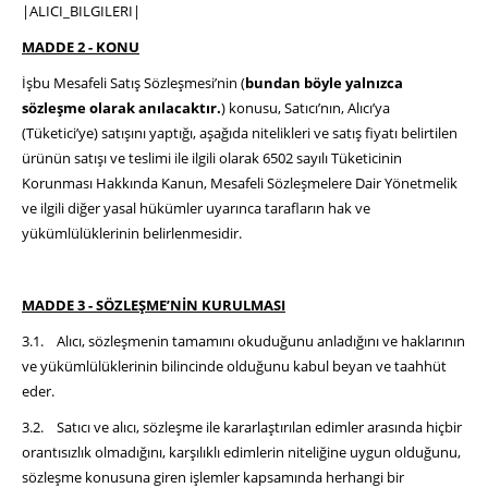
|ALICI_BILGILERI|
MADDE 2 - KONU
İşbu Mesafeli Satış Sözleşmesi’nin (
bundan böyle yalnızca
sözleşme olarak anılacaktır.
) konusu, Satıcı’nın, Alıcı’ya
(Tüketici’ye) satışını yaptığı, aşağıda nitelikleri ve satış fiyatı belirtilen
ürünün satışı ve teslimi ile ilgili olarak 6502 sayılı Tüketicinin
Korunması Hakkında Kanun, Mesafeli Sözleşmelere Dair Yönetmelik
ve ilgili diğer yasal hükümler uyarınca tarafların hak ve
yükümlülüklerinin belirlenmesidir.
MADDE 3 - SÖZLEŞME’NİN KURULMASI
3.1. Alıcı, sözleşmenin tamamını okuduğunu anladığını ve haklarının
ve yükümlülüklerinin bilincinde olduğunu kabul beyan ve taahhüt
eder.
3.2. Satıcı ve alıcı, sözleşme ile kararlaştırılan edimler arasında hiçbir
orantısızlık olmadığını, karşılıklı edimlerin niteliğine uygun olduğunu,
sözleşme konusuna giren işlemler kapsamında herhangi bir