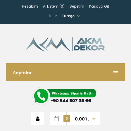
Hesabım
A. Listem (0)
Sepetim
Kasaya Git
TL
Türkçe
Sayfalar
0,00TL
0