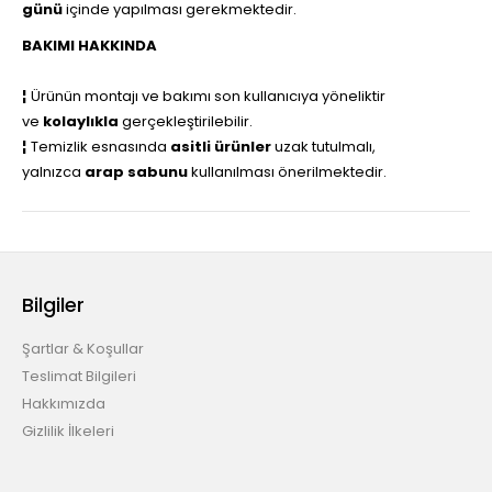
günü
içinde yapılması gerekmektedir.
BAKIMI HAKKINDA
¦
Ürünün montajı ve bakımı son kullanıcıya yöneliktir
ve
kolaylıkla
gerçekleştirilebilir.
¦
Temizlik esnasında
asitli ürünler
uzak tutulmalı,
yalnızca
arap sabunu
kullanılması önerilmektedir.
Bilgiler
Şartlar & Koşullar
Teslimat Bilgileri
Hakkımızda
Gizlilik İlkeleri