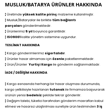
MUSLUK/BATARYA ÜRÜNLER HAKKINDA
¦
Üretimde
yüksek kalite pirinç
malzeme kullanılmıştır.
¦
Musluk/Bataryalar ile birlikte
tüm bağlantı
parçaları
gönderilmektedir.
¦
Ürünlerimiz
5 yıl
boyunca garantilidir.
¦
ISO9001
kalite yönetim sistemine uygundur.
TESLİMAT HAKKINDA
¦
Kargo gönderimlerimiz
sigortalıdır
.
¦
Ürünler hasar almaması için
özenle
paketlenmektedir.
¦
Ürün/Ürünler
Yurtiçi Kargo
ile
gönderim sağlanmaktadır.
İADE / DEĞİŞİM HAKKINDA
¦
Kargo esnasında herhangi bir hasar oluşması durumunda,
kargo yetkilisiyle hazırlanan
tutanak
ile firmamıza başvurarak
ürünün yenisi
bedelsiz
şekilde tekrar gönderilir.
¦
Değişim talebi, tüketici tarafından gönderim masrafları kabul
etmesi ve hasarsız ulaştırılması suretiyle ürün tesliminden
3 iş