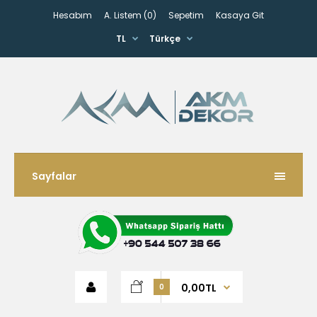
Hesabım
A. Listem (0)
Sepetim
Kasaya Git
TL
Türkçe
Sayfalar
0,00TL
0