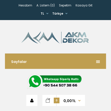
Hesabım
A. Listem (0)
Sepetim
Kasaya Git
TL
Türkçe
Sayfalar
0,00TL
0