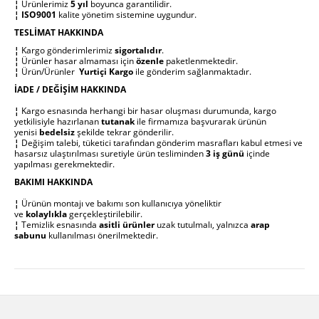
¦
Ürünlerimiz
5 yıl
boyunca garantilidir.
¦
ISO9001
kalite yönetim sistemine uygundur.
TESLİMAT HAKKINDA
¦
Kargo gönderimlerimiz
sigortalıdır
.
¦
Ürünler hasar almaması için
özenle
paketlenmektedir.
¦
Ürün/Ürünler
Yurtiçi Kargo
ile
gönderim sağlanmaktadır.
İADE / DEĞİŞİM HAKKINDA
¦
Kargo esnasında herhangi bir hasar oluşması durumunda, kargo
yetkilisiyle hazırlanan
tutanak
ile firmamıza başvurarak ürünün
yenisi
bedelsiz
şekilde tekrar gönderilir.
¦
Değişim talebi, tüketici tarafından gönderim masrafları kabul etmesi ve
hasarsız ulaştırılması suretiyle ürün tesliminden
3 iş günü
içinde
yapılması gerekmektedir.
BAKIMI HAKKINDA
¦
Ürünün montajı ve bakımı son kullanıcıya yöneliktir
ve
kolaylıkla
gerçekleştirilebilir.
¦
Temizlik esnasında
asitli ürünler
uzak tutulmalı, yalnızca
arap
sabunu
kullanılması önerilmektedir.