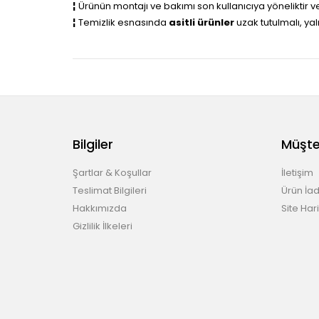
¦
Ürünün montajı ve bakımı son kullanıcıya yöneliktir 
¦
Temizlik esnasında
asitli ürünler
uzak tutulmalı, ya
Bilgiler
Müşter
Şartlar & Koşullar
İletişim
Teslimat Bilgileri
Ürün İad
Hakkımızda
Site Hari
Gizlilik İlkeleri