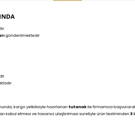
INDA
ır.
rı
gönderilmektedir.
ir.
ktadır.
nda, kargo yetkilisiyle hazırlanan
tutanak
ile firmamıza başvurara
rı kabul etmesi ve hasarsız ulaştırılması suretiyle ürün tesliminden
3 