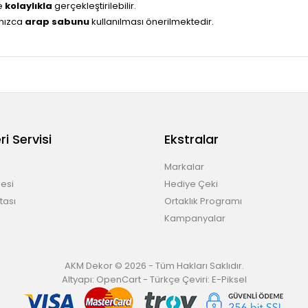
ve
kolaylıkla
gerçekleştirilebilir.
lnızca
arap sabunu
kullanılması önerilmektedir.
i Servisi
Ekstralar
Markalar
esi
Hediye Çeki
tası
Ortaklık Programı
Kampanyalar
AKM Dekor © 2026 - Tüm Hakları Saklıdır.
Altyapı:
OpenCart
- Türkçe Çeviri:
E-Piksel