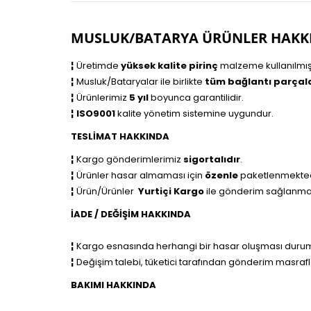
MUSLUK/BATARYA ÜRÜNLER HAKK
¦
Üretimde
yüksek kalite pirinç
malzeme kullanılmışt
¦
Musluk/Bataryalar ile birlikte
tüm bağlantı parçala
¦
Ürünlerimiz
5 yıl
boyunca garantilidir.
¦
ISO9001
kalite yönetim sistemine uygundur.
TESLİMAT HAKKINDA
¦
Kargo gönderimlerimiz
sigortalıdır
.
¦
Ürünler hasar almaması için
özenle
paketlenmekted
¦
Ürün/Ürünler
Yurtiçi Kargo
ile
gönderim sağlanma
İADE / DEĞİŞİM HAKKINDA
¦
Kargo esnasında herhangi bir hasar oluşması durumu
¦
Değişim talebi, tüketici tarafından gönderim masrafla
BAKIMI HAKKINDA