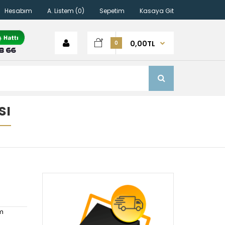
Hesabım
A. Listem (0)
Sepetim
Kasaya Git
0,00TL
0
sı
m