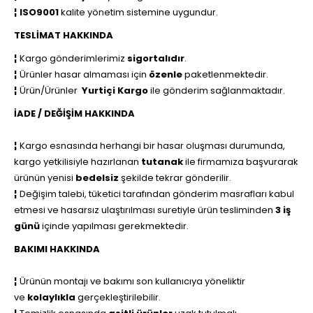
¦
ISO9001
kalite yönetim sistemine uygundur.
TESLİMAT HAKKINDA
¦
Kargo gönderimlerimiz
sigortalıdır
.
¦
Ürünler hasar almaması için
özenle
paketlenmektedir.
¦
Ürün/Ürünler
Yurtiçi Kargo
ile
gönderim sağlanmaktadır.
İADE / DEĞİŞİM HAKKINDA
¦
Kargo esnasında herhangi bir hasar oluşması durumunda,
kargo yetkilisiyle hazırlanan
tutanak
ile firmamıza başvurarak
ürünün yenisi
bedelsiz
şekilde tekrar gönderilir.
¦
Değişim talebi, tüketici tarafından gönderim masrafları kabul
etmesi ve hasarsız ulaştırılması suretiyle ürün tesliminden
3 iş
günü
içinde yapılması gerekmektedir.
BAKIMI HAKKINDA
¦
Ürünün montajı ve bakımı son kullanıcıya yöneliktir
ve
kolaylıkla
gerçekleştirilebilir.