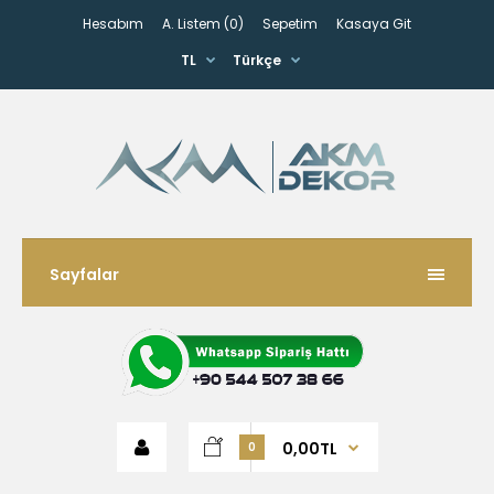
Hesabım
A. Listem (0)
Sepetim
Kasaya Git
TL
Türkçe
Sayfalar
0,00TL
0