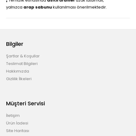
¦
Temizlik esnasında
asitli ürünler
uzak tutulmalı,
yalnızca
arap sabunu
kullanılması önerilmektedir.
Bilgiler
Şartlar & Koşullar
Teslimat Bilgileri
Hakkımızda
Gizlilik İlkeleri
Müşteri Servisi
İletişim
Ürün İadesi
Site Haritası