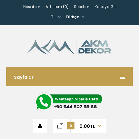
Hesabım
A. Listem (0)
Sepetim
Kasaya Git
TL
Türkçe
Sayfalar
0,00TL
0