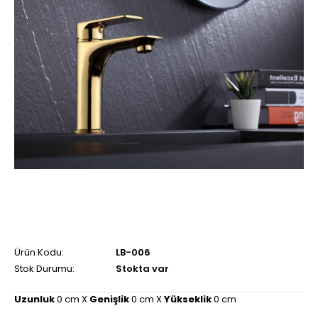
Ürün Kodu:
LB-006
Stok Durumu:
Stokta var
Uzunluk
0 cm X
Genişlik
0 cm X
Yükseklik
0 cm