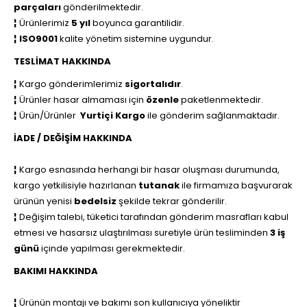
parçaları
gönderilmektedir.
¦
Ürünlerimiz
5 yıl
boyunca garantilidir.
¦
ISO9001
kalite yönetim sistemine uygundur.
TESLİMAT HAKKINDA
¦
Kargo gönderimlerimiz
sigortalıdır
.
¦
Ürünler hasar almaması için
özenle
paketlenmektedir.
¦
Ürün/Ürünler
Yurtiçi Kargo
ile
gönderim sağlanmaktadır.
İADE / DEĞİŞİM HAKKINDA
¦
Kargo esnasında herhangi bir hasar oluşması durumunda,
kargo yetkilisiyle hazırlanan
tutanak
ile firmamıza başvurarak
ürünün yenisi
bedelsiz
şekilde tekrar gönderilir.
¦
Değişim talebi, tüketici tarafından gönderim masrafları kabul
etmesi ve hasarsız ulaştırılması suretiyle ürün tesliminden
3 iş
günü
içinde yapılması gerekmektedir.
BAKIMI HAKKINDA
¦
Ürünün montajı ve bakımı son kullanıcıya yöneliktir