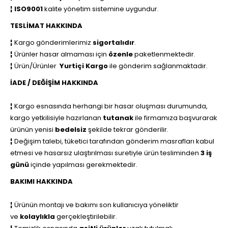
¦
ISO9001
kalite yönetim sistemine uygundur.
TESLİMAT HAKKINDA
¦
Kargo gönderimlerimiz
sigortalıdır
.
¦
Ürünler hasar almaması için
özenle
paketlenmektedir.
¦
Ürün/Ürünler
Yurtiçi Kargo
ile
gönderim sağlanmaktadır.
İADE / DEĞİŞİM HAKKINDA
¦
Kargo esnasında herhangi bir hasar oluşması durumunda,
kargo yetkilisiyle hazırlanan
tutanak
ile firmamıza başvurarak
ürünün yenisi
bedelsiz
şekilde tekrar gönderilir.
¦
Değişim talebi, tüketici tarafından gönderim masrafları kabul
etmesi ve hasarsız ulaştırılması suretiyle ürün tesliminden
3 iş
günü
içinde yapılması gerekmektedir.
BAKIMI HAKKINDA
¦
Ürünün montajı ve bakımı son kullanıcıya yöneliktir
ve
kolaylıkla
gerçekleştirilebilir.