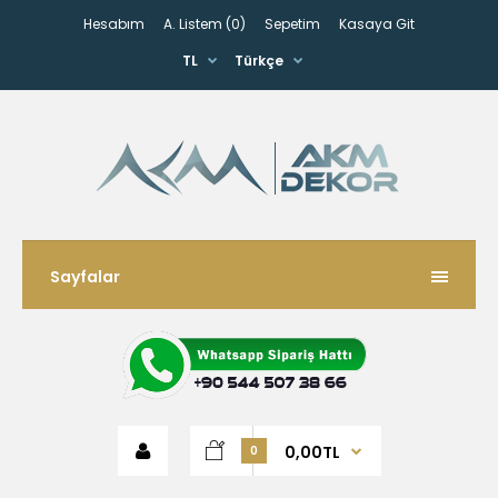
Hesabım
A. Listem (0)
Sepetim
Kasaya Git
TL
Türkçe
Sayfalar
0,00TL
0