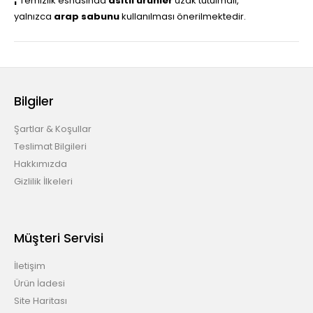
¦
Temizlik esnasında
asitli ürünler
uzak tutulmalı,
yalnızca
arap sabunu
kullanılması önerilmektedir.
Bilgiler
Şartlar & Koşullar
Teslimat Bilgileri
Hakkımızda
Gizlilik İlkeleri
Müşteri Servisi
İletişim
Ürün İadesi
Site Haritası