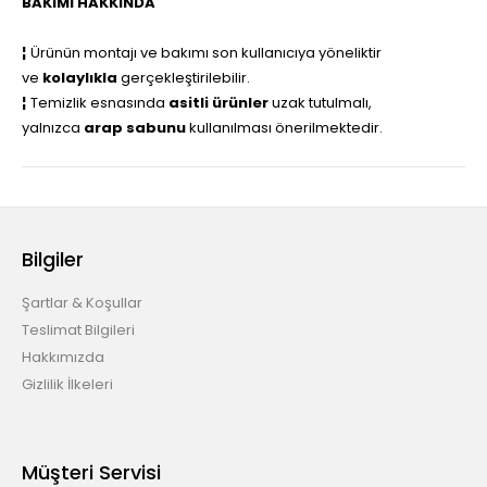
BAKIMI HAKKINDA
¦
Ürünün montajı ve bakımı son kullanıcıya yöneliktir
ve
kolaylıkla
gerçekleştirilebilir.
¦
Temizlik esnasında
asitli ürünler
uzak tutulmalı,
yalnızca
arap sabunu
kullanılması önerilmektedir.
Bilgiler
Şartlar & Koşullar
Teslimat Bilgileri
Hakkımızda
Gizlilik İlkeleri
Müşteri Servisi