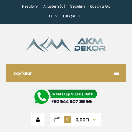
Hesabım
A. Listem (0)
Sepetim
Kasaya Git
TL
Türkçe
Sayfalar
0,00TL
0