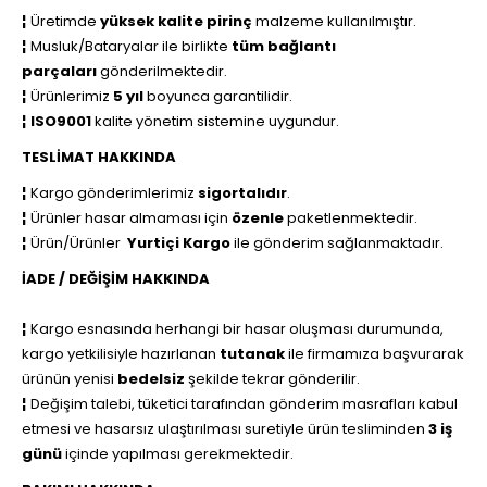
¦
Üretimde
yüksek kalite pirinç
malzeme kullanılmıştır.
¦
Musluk/Bataryalar ile birlikte
tüm bağlantı
parçaları
gönderilmektedir.
¦
Ürünlerimiz
5 yıl
boyunca garantilidir.
¦
ISO9001
kalite yönetim sistemine uygundur.
TESLİMAT HAKKINDA
¦
Kargo gönderimlerimiz
sigortalıdır
.
¦
Ürünler hasar almaması için
özenle
paketlenmektedir.
¦
Ürün/Ürünler
Yurtiçi Kargo
ile
gönderim sağlanmaktadır.
İADE / DEĞİŞİM HAKKINDA
¦
Kargo esnasında herhangi bir hasar oluşması durumunda,
kargo yetkilisiyle hazırlanan
tutanak
ile firmamıza başvurarak
ürünün yenisi
bedelsiz
şekilde tekrar gönderilir.
¦
Değişim talebi, tüketici tarafından gönderim masrafları kabul
etmesi ve hasarsız ulaştırılması suretiyle ürün tesliminden
3 iş
günü
içinde yapılması gerekmektedir.