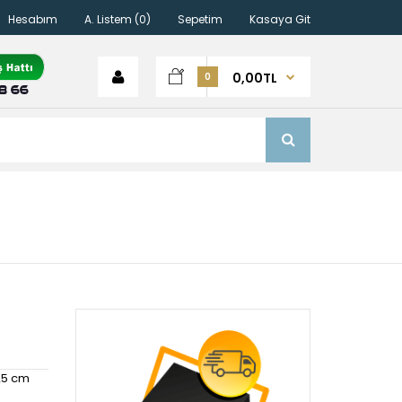
Hesabım
A. Listem (0)
Sepetim
Kasaya Git
0,00TL
0
5 cm