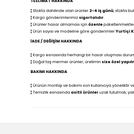
TESLİMAT HAKKINDA
¦
Stokta dahilinde olan ürünler
2-4 iş günü
, stokta b
¦
Kargo gönderimlerimiz
sigortalıdır
.
¦
Ürünler hasar almaması için
özenle
paketlenmekted
¦
Ürün sayısı ve modeline göre gönderimler
Yurtiçi 
İADE / DEĞİŞİM HAKKINDA
¦
Kargo esnasında herhangi bir hasar oluşması durumu
¦
Doğal taş mermer ürünler, üretimin
size özel yapı
BAKIMI HAKKINDA
¦
Ürünün montajı ve bakımı son kullanıcıya yöneliktir 
¦
Temizlik esnasında
asitli ürünler
uzak tutulmalı, ya