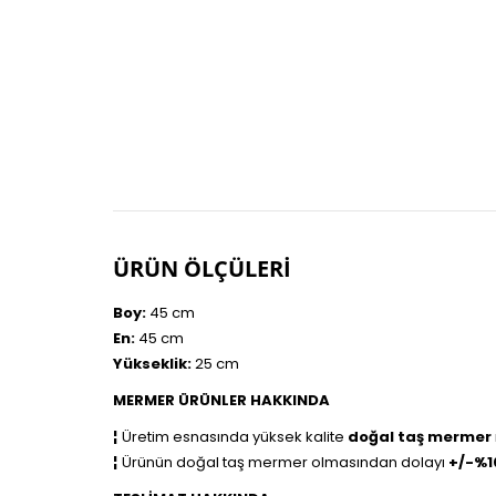
ÜRÜN ÖLÇÜLERİ
Boy:
45 cm
En:
45 cm
Yükseklik:
25 cm
MERMER ÜRÜNLER HAKKINDA
¦
Üretim esnasında yüksek kalite
doğal taş mermer
¦
Ürünün doğal taş mermer olmasından dolayı
+/-%1