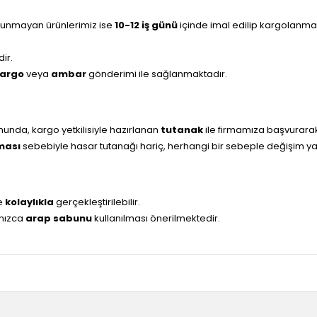
ulunmayan ürünlerimiz ise
10-12 iş günü
içinde imal edilip kargolanma
ir.
Kargo
veya
ambar
gönderimi ile sağlanmaktadır.
nda, kargo yetkilisiyle hazırlanan
tutanak
ile firmamıza başvurara
lması
sebebiyle hasar tutanağı hariç, herhangi bir sebeple değişim 
ve
kolaylıkla
gerçekleştirilebilir.
lnızca
arap sabunu
kullanılması önerilmektedir.