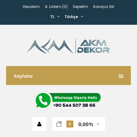
Hesabım
A. Listem (0)
Sepetim
Kasaya Git
TL
Türkçe
Sayfalar
0,00TL
0