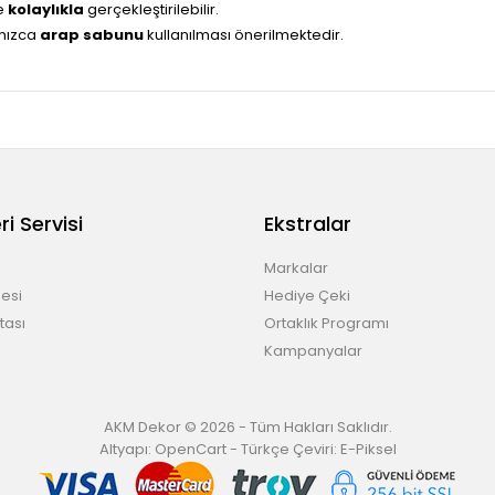
ve
kolaylıkla
gerçekleştirilebilir.
lnızca
arap sabunu
kullanılması önerilmektedir.
i Servisi
Ekstralar
Markalar
esi
Hediye Çeki
tası
Ortaklık Programı
Kampanyalar
AKM Dekor © 2026 - Tüm Hakları Saklıdır.
Altyapı:
OpenCart
- Türkçe Çeviri:
E-Piksel