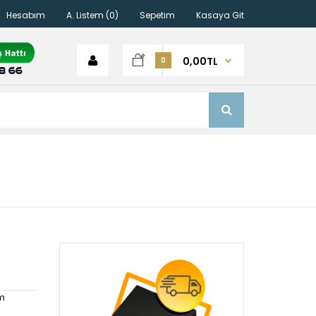
Hesabım
A. Listem (0)
Sepetim
Kasaya Git
0,00TL
0
m