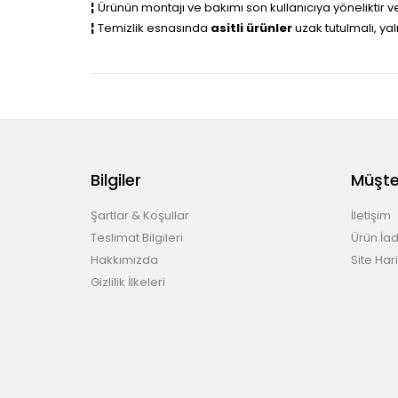
¦
Ürünün montajı ve bakımı son kullanıcıya yöneliktir 
¦
Temizlik esnasında
asitli ürünler
uzak tutulmalı, ya
Bilgiler
Müşter
Şartlar & Koşullar
İletişim
Teslimat Bilgileri
Ürün İad
Hakkımızda
Site Hari
Gizlilik İlkeleri