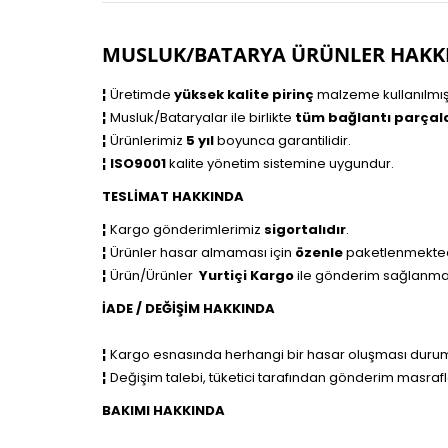
MUSLUK/BATARYA ÜRÜNLER HAKK
¦
Üretimde
yüksek kalite pirinç
malzeme kullanılmışt
¦
Musluk/Bataryalar ile birlikte
tüm bağlantı parçala
¦
Ürünlerimiz
5 yıl
boyunca garantilidir.
¦
ISO9001
kalite yönetim sistemine uygundur.
TESLİMAT HAKKINDA
¦
Kargo gönderimlerimiz
sigortalıdır
.
¦
Ürünler hasar almaması için
özenle
paketlenmekted
¦
Ürün/Ürünler
Yurtiçi Kargo
ile
gönderim sağlanma
İADE / DEĞİŞİM HAKKINDA
¦
Kargo esnasında herhangi bir hasar oluşması durumu
¦
Değişim talebi, tüketici tarafından gönderim masrafla
BAKIMI HAKKINDA