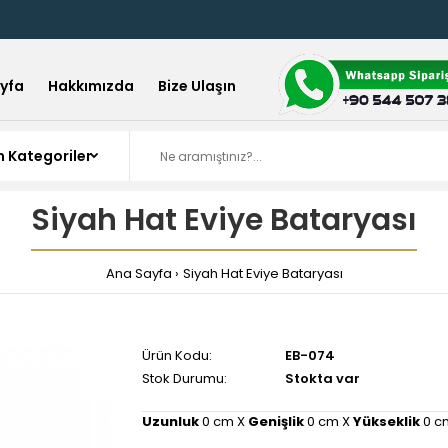
yfa
Hakkımızda
Bize Ulaşın
Siyah Hat Eviye Bataryası
Ana Sayfa
Siyah Hat Eviye Bataryası
Ürün Kodu:
EB-074
Stok Durumu:
Stokta var
Uzunluk
0 cm X
Genişlik
0 cm X
Yükseklik
0 c