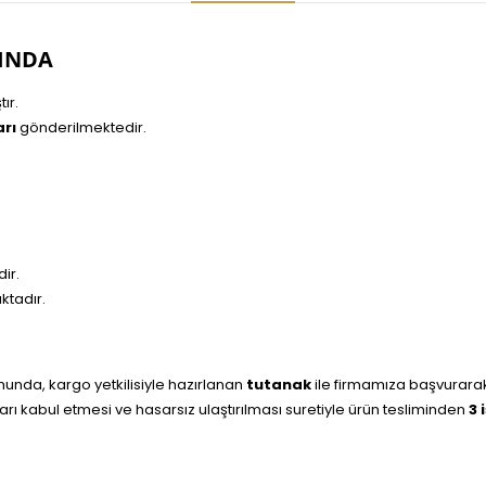
INDA
ır.
rı
gönderilmektedir.
ir.
ktadır.
nda, kargo yetkilisiyle hazırlanan
tutanak
ile firmamıza başvurara
rı kabul etmesi ve hasarsız ulaştırılması suretiyle ürün tesliminden
3 