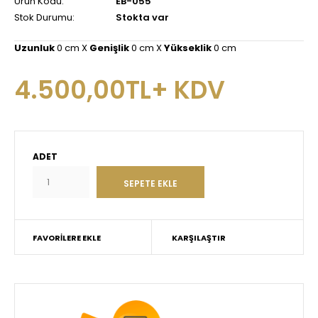
Ürün Kodu:
EB-055
Stok Durumu:
Stokta var
Uzunluk
0 cm X
Genişlik
0 cm X
Yükseklik
0 cm
4.500,00TL+ KDV
ADET
FAVORILERE EKLE
KARŞILAŞTIR