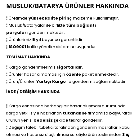
MUSLUK/BATARYA ÜRÜNLER HAKKINDA
¦
Üretimde
yüksek kalite pirinç
malzeme kullanılmıştır.
¦
Musluk/Bataryalar ile birlikte
tüm bağlantı
parçaları
gönderilmektedir.
¦
Ürünlerimiz
5 yıl
boyunca garantilidir.
¦
ISO9001
kalite yönetim sistemine uygundur.
TESLİMAT HAKKINDA
¦
Kargo gönderimlerimiz
sigortalıdır
.
¦
Ürünler hasar almaması için
özenle
paketlenmektedir.
¦
Ürün/Ürünler
Yurtiçi Kargo
ile
gönderim sağlanmaktadır.
İADE / DEĞİŞİM HAKKINDA
¦
Kargo esnasında herhangi bir hasar oluşması durumunda,
kargo yetkilisiyle hazırlanan
tutanak
ile firmamıza başvurarak
ürünün yenisi
bedelsiz
şekilde tekrar gönderilir.
¦
Değişim talebi, tüketici tarafından gönderim masrafları kabul
etmesi ve hasarsız ulaştırılması suretiyle ürün tesliminden
3 iş