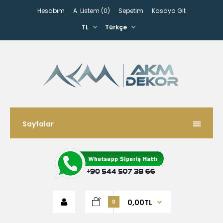
Hesabım
A. Listem (0)
Sepetim
Kasaya Git
TL
Türkçe
Sayfalar
0,00TL
0