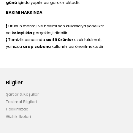
günü
içinde yapılması gerekmektedir.
BAKIMI HAKKINDA
¦
Ürünün montajı ve bakımı son kullanıcıya yöneliktir
ve
kolaylıkla
gerçekleştirilebilir.
¦
Temizlik esnasında
asitli ürünler
uzak tutulmalı,
yalnızca
arap sabunu
kullanılması önerilmektedir.
Bilgiler
Şartlar & Koşullar
Teslimat Bilgileri
Hakkımızda
Gizlilik İlkeleri