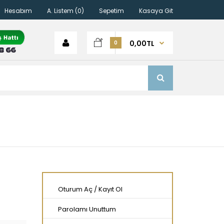
Hesabım
A. Listem (0)
Sepetim
Kasaya Git
0,00TL
0
Oturum Aç
/
Kayıt Ol
Parolamı Unuttum